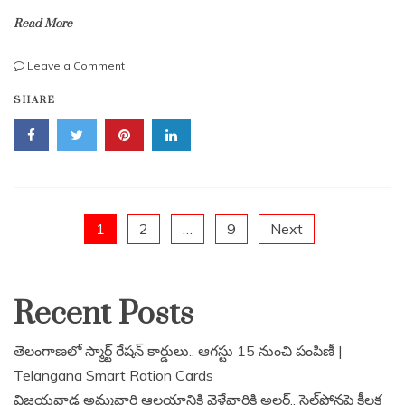
Read More
on
Leave a Comment
ఫిర్జాదిగూడలో
SHARE
సాఫ్ట్‌వేర్
ఇంజనీర్
మృతి
మిస్టరీ..
చెరువులో
శవంగా
తేలిన
Posts
1
2
…
9
Next
ఘటనపై
దర్యాప్తు
pagination
Recent Posts
తెలంగాణలో స్మార్ట్ రేషన్ కార్డులు.. ఆగస్టు 15 నుంచి పంపిణీ |
Telangana Smart Ration Cards
విజయవాడ అమ్మవారి ఆలయానికి వెళ్లేవారికి అలర్ట్.. సెల్‌ఫోన్లపై కీలక