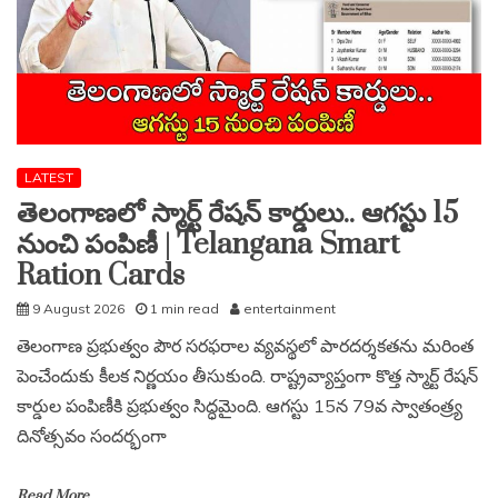
LATEST
తెలంగాణలో స్మార్ట్ రేషన్ కార్డులు.. ఆగస్టు 15
నుంచి పంపిణీ | Telangana Smart
Ration Cards
9 August 2026
1 min read
entertainment
తెలంగాణ ప్రభుత్వం పౌర సరఫరాల వ్యవస్థలో పారదర్శకతను మరింత
పెంచేందుకు కీలక నిర్ణయం తీసుకుంది. రాష్ట్రవ్యాప్తంగా కొత్త స్మార్ట్ రేషన్
కార్డుల పంపిణీకి ప్రభుత్వం సిద్ధమైంది. ఆగస్టు 15న 79వ స్వాతంత్ర్య
దినోత్సవం సందర్భంగా
Read More