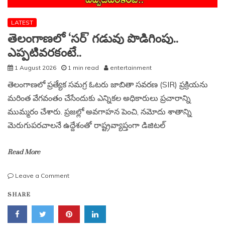
LATEST
తెలంగాణలో ‘సర్’ గడువు పొడిగింపు..
ఎప్పటివరకంటే..
1 August 2026
1 min read
entertainment
తెలంగాణలో ప్రత్యేక సమగ్ర ఓటరు జాబితా సవరణ (SIR) ప్రక్రియను
మరింత వేగవంతం చేసేందుకు ఎన్నికల అధికారులు ప్రచారాన్ని
ముమ్మరం చేశారు. ప్రజల్లో అవగాహన పెంచి, నమోదు శాతాన్ని
మెరుగుపరచాలనే ఉద్దేశంతో రాష్ట్రవ్యాప్తంగా డిజిటల్
Read More
on
Leave a Comment
తెలంగాణలో
SHARE
‘సర్’
గడువు
పొడిగింపు..