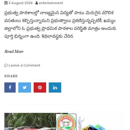
3 August 2026
entertainment
ప్రభుత్వ పాఠశాలల్లో నాణ్యమైన విద్యతో పాటు మెరుగైన మౌలిక
వసతులు కల్పిస్తున్నామని ప్రభుత్వాలు ప్రకటిస్తున్నప్పటికీ, ఖమ్మం
జిల్లాలోని ఓ ప్రభుత్వ ప్రాథమిక పాఠశాల పరిస్థితి మాత్రం అందుకు
పూర్తి భిన్నంగా ఉంది. శిథిలావస్థకు చేరిన
Read More
on
Leave a Comment
ఖమ్మం
SHARE
జిల్లాలో
దయనీయ
స్థితిలో
ప్రభుత్వ
పాఠశాల..
సొంత
డబ్బులతో
షెడ్
వేసి
బోధిస్తున్న