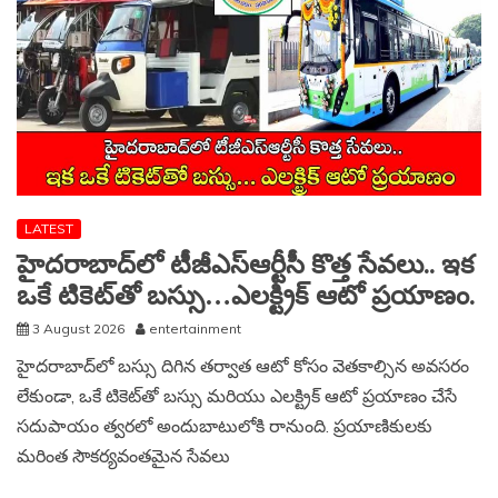
ఉపాధ్యాయులు.
LATEST
హైదరాబాద్‌లో టీజీఎస్‌ఆర్టీసీ కొత్త సేవలు.. ఇక
ఒకే టికెట్‌తో బస్సు…ఎలక్ట్రిక్ ఆటో ప్రయాణం.
3 August 2026
entertainment
హైదరాబాద్‌లో బస్సు దిగిన తర్వాత ఆటో కోసం వెతకాల్సిన అవసరం
లేకుండా, ఒకే టికెట్‌తో బస్సు మరియు ఎలక్ట్రిక్ ఆటో ప్రయాణం చేసే
సదుపాయం త్వరలో అందుబాటులోకి రానుంది. ప్రయాణికులకు
మరింత సౌకర్యవంతమైన సేవలు