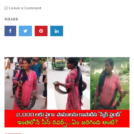
on
Leave a Comment
100
SHARE
ఏళ్లుగా
మద్యానికి
నో
చెప్పిన
తెలంగాణ
గ్రామం..
ప్రశాంత
జీవనానికి
నిలువెత్తు
నిదర్శనం.