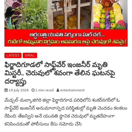
LATEST
VIRAL
ఫిర్జాదిగూడలో సాఫ్ట్‌వేర్ ఇంజనీర్ మృతి
మిస్టరీ.. చెరువులో శవంగా తేలిన ఘటనపై
దర్యాప్తు
19 July 2026
1 min read
entertainment
మేడ్చల్-మల్కాజిగిరి జిల్లా ఫిర్జాదిగూడ పరిధిలోని శంకర్‌నగర్‌లో ఓ
సాఫ్ట్‌వేర్ ఇంజనీర్ అనుమానాస్పద పరిస్థితుల్లో మృతి చెందడం కలకలం
రేపింది. తేజస్విని అనే యువతి స్థానిక చెరువులో మృతదేహంగా
కనిపించడంతో పోలీసులు కేసు నమోదు చేసి