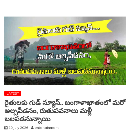
నాగుపాము
కాటు..
ప్రాణాపాయ
స్థితిలో
చికిత్స.
LATEST
రైతులకు గుడ్ న్యూస్.. బంగాళాఖాతంలో మరో
అల్పపీడనం, రుతుపవనాలు మళ్లీ
బలపడనున్నాయి
20 July 2026
entertainment