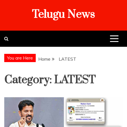
Skip
Telugu News
to
content
You are Here
Home
LATEST
Category:
LATEST