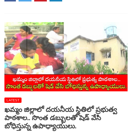
అలర్ట్..
సెల్‌ఫోన్లపై
కీలక
నిర్ణయం
|
Vijayawada
LATEST
ఖమ్మం జిల్లాలో దయనీయ స్థితిలో ప్రభుత్వ
పాఠశాల.. సొంత డబ్బులతో షెడ్ వేసి
బోధిస్తున్న ఉపాధ్యాయులు.