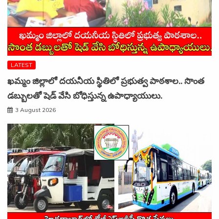
LATEST
ఖమ్మం జిల్లాలో దయనీయ స్థితిలో ప్రభుత్వ పాఠశాల.. సొంత
డబ్బులతో షెడ్ వేసి బోధిస్తున్న ఉపాధ్యాయులు.
3 August 2026