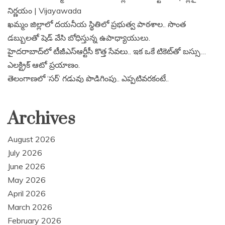
నిర్ణయం | Vijayawada
ఖమ్మం జిల్లాలో దయనీయ స్థితిలో ప్రభుత్వ పాఠశాల.. సొంత
డబ్బులతో షెడ్ వేసి బోధిస్తున్న ఉపాధ్యాయులు.
హైదరాబాద్‌లో టీజీఎస్‌ఆర్టీసీ కొత్త సేవలు.. ఇక ఒకే టికెట్‌తో బస్సు…
ఎలక్ట్రిక్ ఆటో ప్రయాణం.
తెలంగాణలో ‘సర్’ గడువు పొడిగింపు.. ఎప్పటివరకంటే..
Archives
August 2026
July 2026
June 2026
May 2026
April 2026
March 2026
February 2026