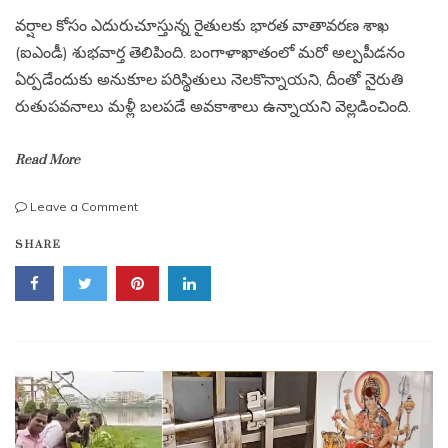
వర్షాల కోసం ఎదురుచూస్తున్న రైతులకు భారత వాతావరణ శాఖ
(ఐఎండీ) శుభవార్త తెలిపింది. బంగాళాఖాతంలో మరో అల్పపీడనం
ఏర్పడేందుకు అనుకూల పరిస్థితులు నెలకొన్నాయని, దీంతో నైరుతి
రుతుపవనాలు మళ్లీ బలపడే అవకాశాలు ఉన్నాయని వెల్లడించింది.
Read More
on
Leave a Comment
రైతులకు
SHARE
గుడ్
న్యూస్..
బంగాళాఖాతంలో
మరో
అల్పపీడనం,
రుతుపవనాలు
మళ్లీ
బలపడనున్నాయి