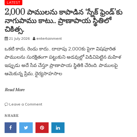
LATEST
2,000 పాములను కాపాడిన ‘స్నేక్ ఫ్రెండ్’కు
నాగుపాము కాటు.. ప్రాణాపాయ స్థితిలో
చికిత్స.
21 July 2026
entertainment
ఒకటి కాదు, రెండు కాదు.. దాదాపు 2,000కు పైగా విషపూరిత
పాములను సురక్షితంగా పట్టుకుని అడవుల్లో విడిచిపెట్టిన మహిళ
ఇప్పుడు అదే సేవ చేస్తూ ప్రాణాపాయ స్థితికి చేరింది. పాములపై
ఆమెకున్న ప్రేమ, ధైర్యసాహసాల
Read More
on
Leave a Comment
2,000
SHARE
పాములను
కాపాడిన
‘స్నేక్
ఫ్రెండ్’కు