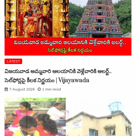
LATEST
విజయవాడ అమ్మవారి ఆలయానికి వెళ్లేవారికి అలర్ట్..
సెల్‌ఫోన్లపై కీలక నిర్ణయం | Vijayawada
7 August 2026
1 min read