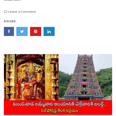
on
Leave a Comment
తెలంగాణలో
SHARE
స్మార్ట్
రేషన్
కార్డులు..
ఆగస్టు
15
నుంచి
పంపిణీ
|
Telangana
Smart
Ration
Cards