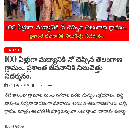
LATEST
100 ఏళ్లుగా మద్యానికి నో చెప్పిన తెలంగాణ
గ్రామం.. ప్రశాంత జీవనానికి నిలువెత్తు
నిదర్శనం.
21 July 2026
entertainment
నేటి కాలంలో గ్రామాల నుంచి నగరాల వరకు మద్యం విక్రయాలు, బెల్ట్
షాపులు సర్వసాధారణంగా మారాయి. అయితే తెలంగాణలోని ఓ చిన్న
గ్రామం మాత్రం ఈ ధోరణికి పూర్తి భిన్నంగా నిలుస్తోంది. దాదాపు శతాబ్ద
Read More