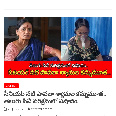
ఎప్పటివరకంటే..
LATEST
సీనియర్ నటి పావలా శ్యామల కన్నుమూత..
తెలుగు సినీ పరిశ్రమలో విషాదం.
28 July 2026
entertainment