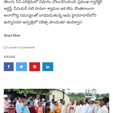
తెలుగు సినీ పరిశ్రమలో విషాదం చోటుచేసుకుంది. ప్రముఖ క్యారెక్టర్
ఆర్టిస్ట్, సీనియర్ నటి పావలా శ్యామల ఇక లేరు. కొంతకాలంగా
అనారోగ్య సమస్యలతో బాధపడుతున్న ఆమె హైదరాబాద్‌లోని
ఉస్మానియా ఆస్పత్రిలో చికిత్స పొందుతూ తుదిశ్వాస
Read More
on
Leave a Comment
సీనియర్
SHARE
నటి
పావలా
శ్యామల
కన్నుమూత..
తెలుగు
సినీ
పరిశ్రమలో
విషాదం.