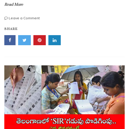
Read More
on
Leave a Comment
హైదరాబాద్‌లో
SHARE
టీజీఎస్‌ఆర్టీసీ
కొత్త
సేవలు..
ఇక
ఒకే
టికెట్‌తో
బస్సు…
ఎలక్ట్రిక్
ఆటో
ప్రయాణం.