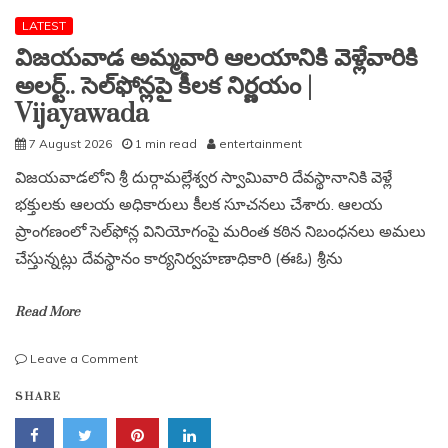
LATEST
విజయవాడ అమ్మవారి ఆలయానికి వెళ్లేవారికి
అలర్ట్.. సెల్‌ఫోన్లపై కీలక నిర్ణయం |
Vijayawada
7 August 2026
1 min read
entertainment
విజయవాడలోని శ్రీ దుర్గామల్లేశ్వర స్వామివారి దేవస్థానానికి వెళ్లే
భక్తులకు ఆలయ అధికారులు కీలక సూచనలు చేశారు. ఆలయ
ప్రాంగణంలో సెల్‌ఫోన్ల వినియోగంపై మరింత కఠిన నిబంధనలు అమలు
చేస్తున్నట్లు దేవస్థానం కార్యనిర్వహణాధికారి (ఈఓ) శ్రీను
Read More
on
Leave a Comment
విజయవాడ
SHARE
అమ్మవారి
ఆలయానికి
వెళ్లేవారికి