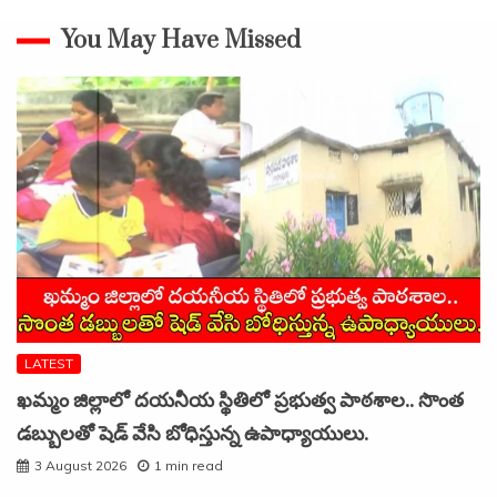
You May Have Missed
LATEST
ఖమ్మం జిల్లాలో దయనీయ స్థితిలో ప్రభుత్వ పాఠశాల.. సొంత
డబ్బులతో షెడ్ వేసి బోధిస్తున్న ఉపాధ్యాయులు.
3 August 2026
1 min read