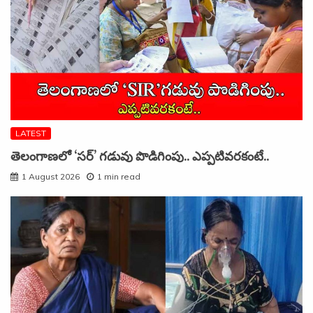
LATEST
తెలంగాణలో ‘సర్’ గడువు పొడిగింపు.. ఎప్పటివరకంటే..
1 August 2026
1 min read