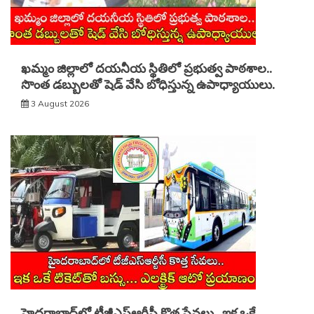
ఖమ్మం జిల్లాలో దయనీయ స్థితిలో ప్రభుత్వ పాఠశాల..
సొంత డబ్బులతో షెడ్ వేసి బోధిస్తున్న ఉపాధ్యాయులు.
3 August 2026
హైదరాబాద్‌లో టీజీఎస్‌ఆర్టీసీ కొత్త సేవలు.. ఇక ఒకే