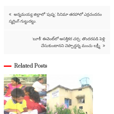
Post
అన్నమయ్య జిల్లాలో ‘పుష్ప’ సినిమా తరహాలో ఎర్రచందనం
స్మగ్లింగ్ గుట్టురట్టు.
navigation
‘బూకీ’ ఈవెంట్‌లో ఆసక్తికర చర్చ: తొందరపడి పెళ్లి
చేసుకుంటానని చెప్పొద్దన్న మంచు లక్ష్మీ
Related Posts