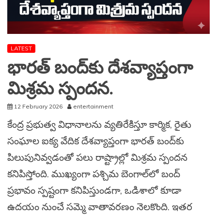
LATEST
భారత్ బంద్⁪కు దేశవ్యాప్తంగా
మిశ్రమ స్పందన.
12 February 2026
entertainment
కేంద్ర ప్రభుత్వ విధానాలను వ్యతిరేకిస్తూ కార్మిక, రైతు
సంఘాల ఐక్య వేదిక దేశవ్యాప్తంగా భారత్ బంద్‌కు
పిలుపునివ్వడంతో పలు రాష్ట్రాల్లో మిశ్రమ స్పందన
కనిపిస్తోంది. ముఖ్యంగా పశ్చిమ బెంగాల్‌లో బంద్
ప్రభావం స్పష్టంగా కనిపిస్తుండగా, ఒడిశాలో కూడా
ఉదయం నుంచే సమ్మె వాతావరణం నెలకొంది. ఇతర