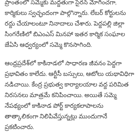
ప్రాంతంలో సమ్మెకు మద్దతుగా సైరన్ మోగించగా,
కార్మికులు స్వచ్ఛందంగా పాల్గొన్నారు. లేబర్ కోర్టులను
రద్దు చేయాలంటూ నినాదాలు చేశారు. పెద్దపల్లి జిల్లా
సింగరేణిలో బిఎంఎస్ మినహా ఇతర కార్మిక సంఘాల
జేఏసి ఆధ్వర్యంలో సమ్మె కొనసాగింది.
ఆంధ్రప్రదేశ్‌లో కాకినాడలో సాధారణ జీవనం పెద్దగా
ప్రభావితం కాలేదు. ఆర్టీసీ బస్సులు, ఆటోలు యథావిధిగా
నడిచాయి. కేంద్ర ప్రభుత్వ కార్యాలయాల వద్ద పరిమిత
నిరసనలు మాత్రమే కనిపించాయి. అయితే సమ్మె
నేపథ్యంలో కాకినాడ పోర్ట్ కార్యకలాపాలను
తాత్కాలికంగా నిలిపివేస్తున్నట్లు ముందుగానే
ప్రకటించారు.