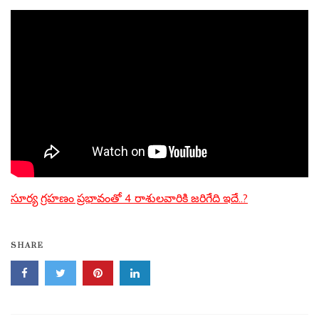
సూర్య గ్రహణం ప్రభావంతో 4 రాశులవారికి జరిగేది ఇదే..?
SHARE