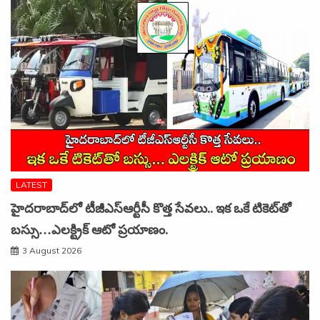
LATEST
హైదరాబాద్‌లో టీజీఎస్‌ఆర్టీసీ కొత్త సేవలు.. ఇక ఒకే టికెట్‌తో
బస్సు…ఎలక్ట్రిక్ ఆటో ప్రయాణం.
3 August 2026