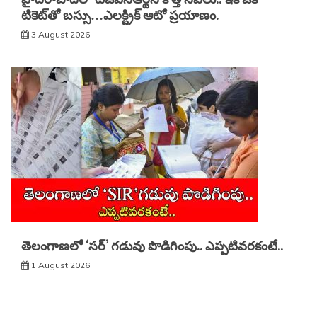
టికెట్‌తో బస్సు…ఎలక్ట్రిక్ ఆటో ప్రయాణం.
3 August 2026
తెలంగాణలో ‘సర్’ గడువు పొడిగింపు.. ఎప్పటివరకంటే..
1 August 2026