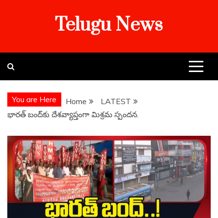
Skip
Telugu News
to
content
You are Here
Home
LATEST
భారత్ బంద్⁪కు దేశవ్యాప్తంగా మిశ్రమ స్పందన.