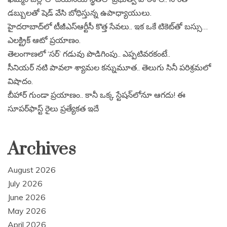
డబ్బులతో షెడ్ వేసి బోధిస్తున్న ఉపాధ్యాయులు.
హైదరాబాద్‌లో టీజీఎస్‌ఆర్టీసీ కొత్త సేవలు.. ఇక ఒకే టికెట్‌తో బస్సు…
ఎలక్ట్రిక్ ఆటో ప్రయాణం.
తెలంగాణలో ‘సర్’ గడువు పొడిగింపు.. ఎప్పటివరకంటే..
సీనియర్ నటి పావలా శ్యామల కన్నుమూత.. తెలుగు సినీ పరిశ్రమలో
విషాదం.
బీహార్ గుండా ప్రయాణం.. కానీ ఒక్క స్టేషన్‌లోనూ ఆగదు! ఈ
సూపర్‌ఫాస్ట్ రైలు ప్రత్యేకత ఇదే
Archives
August 2026
July 2026
June 2026
May 2026
April 2026