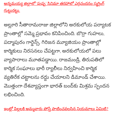
అన్నమయ్య జిల్లాలో ‘పుష్ప’ సినిమా తరహాలో ఎర్రచందనం స్మగ్లింగ్
గుట్టురట్టు.
అల్లూరి సీతారామరాజు జిల్లాలోని అరకులోయ పర్యాటక
ప్రాంతాల్లో సమ్మె ప్రభావం కనిపించింది. బొర్రా గుహలు,
పద్మాపురం గార్డెన్స్, గిరిజన మ్యూజియం ప్రాంతాల్లో
కార్మికులు నిరసనలు చేపట్టగా, అరకులోయలో పలు
వ్యాపారాలు మూతపడ్డాయి. రాజమండ్రి, తిరుపతిలో
కార్మిక సంఘాలు భారీ ర్యాలీలు నిర్వహించి కార్మిక
వ్యతిరేక చట్టాలను రద్దు చేయాలని డిమాండ్ చేశాయి.
మొత్తంగా దేశవ్యాప్తంగా భారత్ బంద్‌కు మిశ్రమ స్పందన
లభించింది.
ఇంట్లో పిల్లలకి అమ్మవారు పోస్తే పాటించవలసిన నియమాలు ఏమిటి?