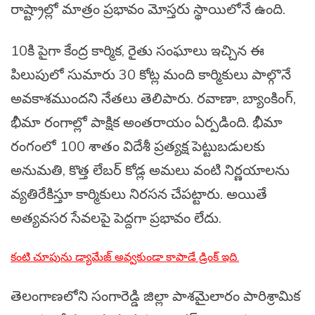
రాష్ట్రాల్లో మాత్రం ప్రభావం మోస్తరు స్థాయిలోనే ఉంది.
10కి పైగా కేంద్ర కార్మిక, రైతు సంఘాలు ఇచ్చిన ఈ
పిలుపులో సుమారు 30 కోట్ల మంది కార్మికులు పాల్గొనే
అవకాశముందని నేతలు తెలిపారు. రవాణా, బ్యాంకింగ్,
భీమా రంగాల్లో పాక్షిక అంతరాయం ఏర్పడింది. భీమా
రంగంలో 100 శాతం విదేశీ ప్రత్యక్ష పెట్టుబడులకు
అనుమతి, కొత్త లేబర్ కోడ్ల అమలు వంటి నిర్ణయాలను
వ్యతిరేకిస్తూ కార్మికులు నిరసన చేపట్టారు. అయితే
అత్యవసర సేవలపై పెద్దగా ప్రభావం లేదు.
కంటి చూపును డ్యామేజ్ అవ్వకుండా కాపాడే డ్రింక్ ఇది.
తెలంగాణలోని సంగారెడ్డి జిల్లా పాశమైలారం పారిశ్రామిక