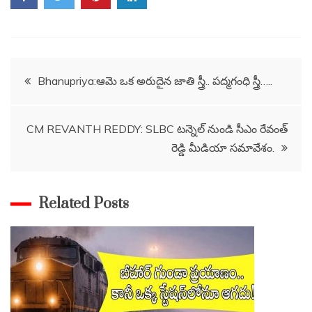
Post
Bhanupriya:ఆమె ఒక అరుదైన జాతి స్త్రీ.. పద్మగంధి స్త్రీ…..
navigation
CM REVANTH REDDY: SLBC టన్నెల్ నుండి సీఎం రేవంత్
రెడ్డి మీడియా సమావేశం.
Related Posts