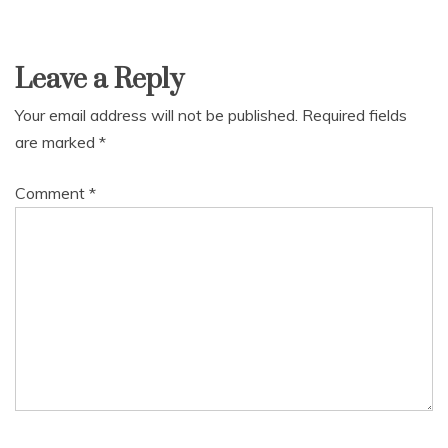
Leave a Reply
Your email address will not be published.
Required fields
are marked
*
Comment
*