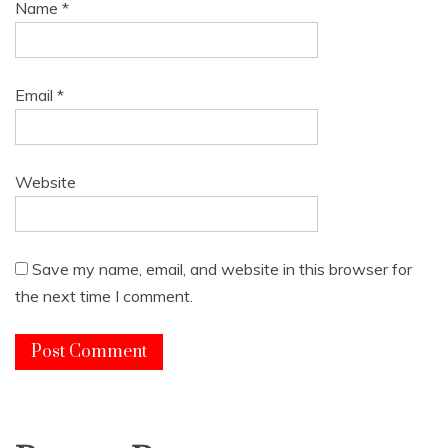
Name
*
Email
*
Website
Save my name, email, and website in this browser for
the next time I comment.