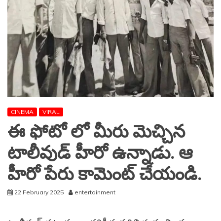
CINEMA
VIRAL
ఈ ఫోటో లో మీరు మెచ్చిన
టాలీవుడ్ హీరో ఉన్నాడు. ఆ
హీరో పేరు కామెంట్ చేయండి.
22 February 2025
entertainment