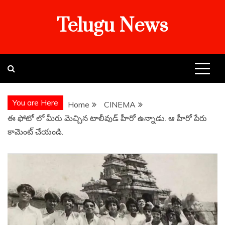
Skip
Telugu News
to
content
You are Here
Home
CINEMA
ఈ ఫోటో లో మీరు మెచ్చిన టాలీవుడ్ హీరో ఉన్నాడు. ఆ హీరో పేరు
కామెంట్ చేయండి.