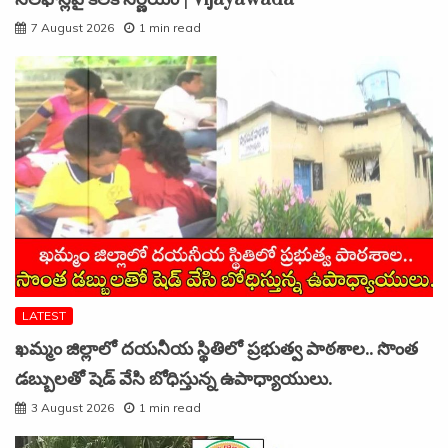
7 August 2026
1 min read
LATEST
ఖమ్మం జిల్లాలో దయనీయ స్థితిలో ప్రభుత్వ పాఠశాల.. సొంత
డబ్బులతో షెడ్ వేసి బోధిస్తున్న ఉపాధ్యాయులు.
3 August 2026
1 min read