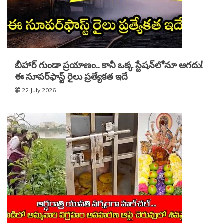
బీహార్ గుండా ప్రయాణం.. కానీ ఒక్క స్టేషన్‌లోనూ ఆగదు!
ఈ సూపర్‌ఫాస్ట్ రైలు ప్రత్యేకత ఇదే
22 July 2026