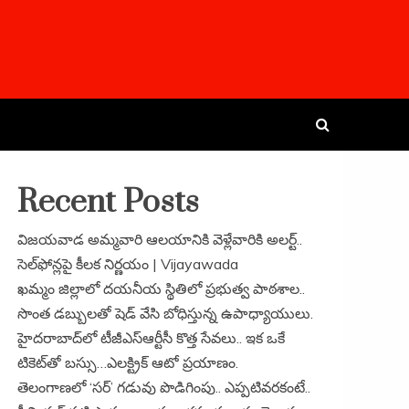
Recent Posts
విజయవాడ అమ్మవారి ఆలయానికి వెళ్లేవారికి అలర్ట్..
సెల్‌ఫోన్లపై కీలక నిర్ణయం | Vijayawada
ఖమ్మం జిల్లాలో దయనీయ స్థితిలో ప్రభుత్వ పాఠశాల..
సొంత డబ్బులతో షెడ్ వేసి బోధిస్తున్న ఉపాధ్యాయులు.
హైదరాబాద్‌లో టీజీఎస్‌ఆర్టీసీ కొత్త సేవలు.. ఇక ఒకే
టికెట్‌తో బస్సు…ఎలక్ట్రిక్ ఆటో ప్రయాణం.
తెలంగాణలో ‘సర్’ గడువు పొడిగింపు.. ఎప్పటివరకంటే..