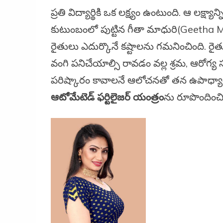
ప్రతి విద్యార్థికి ఒక లక్ష్యం ఉంటుంది. ఆ లక
కుటుంబంలో పుట్టిన గీతా మాధురి(Geetha Mad
రైతులు ఎదుర్కొనే కష్టాలను గమనించింది.
వంగి పనిచేయాల్సి రావడం వల్ల శ్రమ, ఆరోగ్
పరిష్కారం కావాలనే ఆలోచనతో తన ఉపాధ్య
ఆటోమేటెడ్ ఫర్టిలైజర్ యంత్రం
ను రూపొందించి