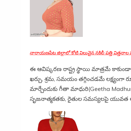
నారాయణపేట జిల్లాలో కోటి విలువైన నకిలీ పత్తి విత్తనాల ప
ఈ ఆవిష్కరణ రాష్ట్ర స్థాయి మాత్రమే కాకుం
ఖర్చు, శ్రమ, సమయం తగ్గించడమే లక్ష్యంగా 
మార్చేందుకు గీతా మాధురి(Geetha Madhuri),
సృజనాత్మకతకు, రైతుల సమస్యలపై యువత ఆలోచ