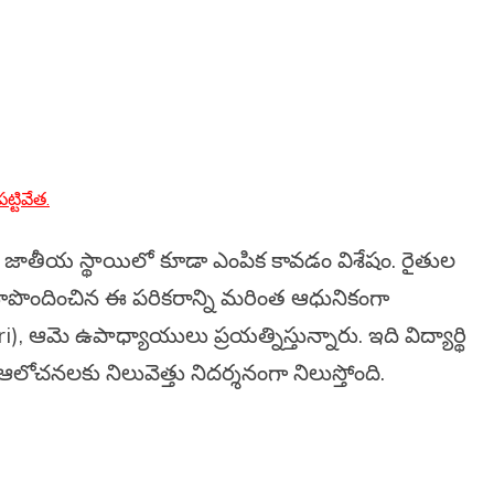
ట్టివేత.
డా జాతీయ స్థాయిలో కూడా ఎంపిక కావడం విశేషం. రైతుల
రూపొందించిన ఈ పరికరాన్ని మరింత ఆధునికంగా
 ఆమె ఉపాధ్యాయులు ప్రయత్నిస్తున్నారు. ఇది విద్యార్థి
నలకు నిలువెత్తు నిదర్శనంగా నిలుస్తోంది.