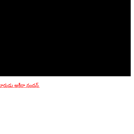
ుమారుడు అకీరా నందన్.