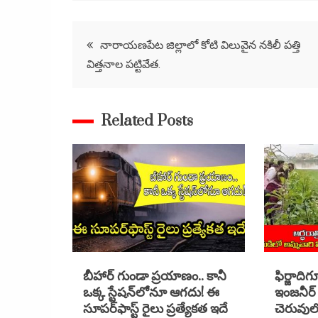
Post
నారాయణపేట జిల్లాలో కోటి విలువైన నకిలీ పత్తి
విత్తనాల పట్టివేత.
navigation
Related Posts
బీహార్ గుండా ప్రయాణం.. కానీ
ఫిర్జాదిగ
ఒక్క స్టేషన్‌లోనూ ఆగదు! ఈ
ఇంజనీర్ 
సూపర్‌ఫాస్ట్ రైలు ప్రత్యేకత ఇదే
చెరువుల