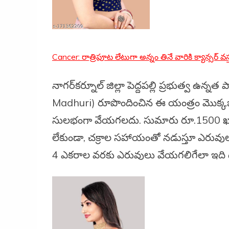
Cancer: రాత్రిపూట లేటుగా అన్నం తినే వారికి క్యాన్సర్ వస
నాగర్‌కర్నూల్ జిల్లా పెద్దపల్లి ప్రభుత్వ ఉ
Madhuri) రూపొందించిన ఈ యంత్రం మొక్కజ
సులభంగా వేయగలదు. సుమారు రూ.1500 ఖర
లేకుండా, చక్రాల సహాయంతో నడుస్తూ ఎరువులు 
4 ఎకరాల వరకు ఎరువులు వేయగలిగేలా ఇద