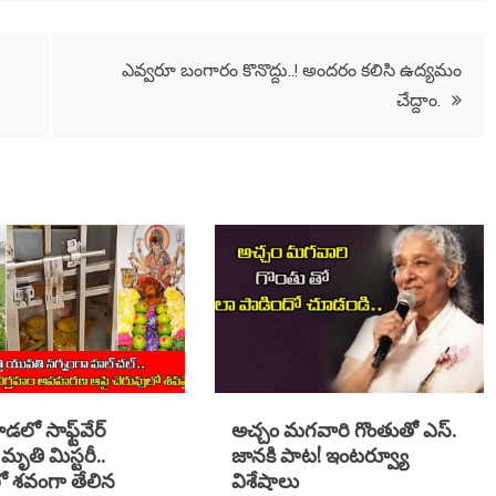
ఎవ్వరూ బంగారం కొనొద్దు..! అందరం కలిసి ఉద్యమం
చేద్దాం.
ూడలో సాఫ్ట్‌వేర్
అచ్చం మగవారి గొంతుతో ఎస్.
మృతి మిస్టరీ..
జానకి పాట! ఇంటర్వ్యూ
ో శవంగా తేలిన
విశేషాలు