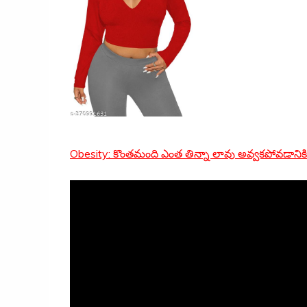
Obesity: కొంతమంది ఎంత తిన్నా లావు అవ్వకపోవడానికి