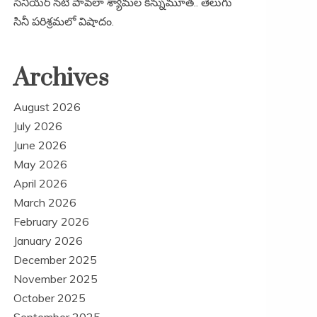
సీనియర్ నటి పావలా శ్యామల కన్నుమూత.. తెలుగు
సినీ పరిశ్రమలో విషాదం.
Archives
August 2026
July 2026
June 2026
May 2026
April 2026
March 2026
February 2026
January 2026
December 2025
November 2025
October 2025