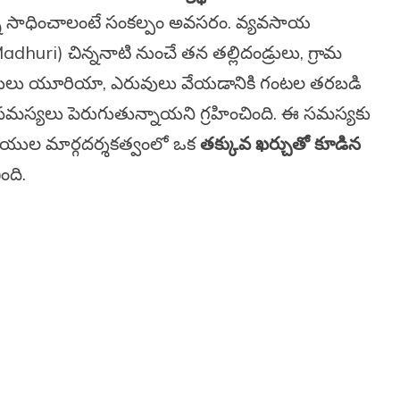
్ష్యాన్ని సాధించాలంటే సంకల్పం అవసరం. వ్యవసాయ
huri) చిన్ననాటి నుంచే తన తల్లిదండ్రులు, గ్రామ
 రైతులు యూరియా, ఎరువులు వేయడానికి గంటల తరబడి
య సమస్యలు పెరుగుతున్నాయని గ్రహించింది. ఈ సమస్యకు
ాయుల మార్గదర్శకత్వంలో ఒక
తక్కువ ఖర్చుతో కూడిన
ంది.