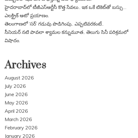
హైదరాబాద్‌లో టీజీఎస్‌ఆర్టీసీ కొత్త సేవలు.. ఇక ఒకే టికెట్‌తో బస్సు…
ఎలక్ట్రిక్ ఆటో ప్రయాణం.
తెలంగాణలో ‘సర్’ గడువు పొడిగింపు.. ఎప్పటివరకంటే..
సీనియర్ నటి పావలా శ్యామల కన్నుమూత.. తెలుగు సినీ పరిశ్రమలో
విషాదం.
Archives
August 2026
July 2026
June 2026
May 2026
April 2026
March 2026
February 2026
January 2026