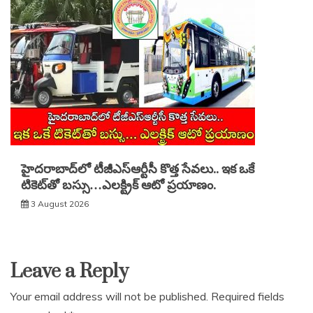
హైదరాబాద్‌లో టీజీఎస్‌ఆర్టీసీ కొత్త సేవలు.. ఇక ఒకే
టికెట్‌తో బస్సు…ఎలక్ట్రిక్ ఆటో ప్రయాణం.
3 August 2026
Leave a Reply
Your email address will not be published.
Required fields