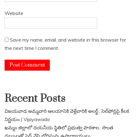
Website
Save my name, email, and website in this browser for
the next time I comment.
Recent Posts
విజయవాడ అమ్మవారి ఆలయానికి వెళ్లేవారికి అలర్ట్.. సెల్‌ఫోన్లపై కీలక
నిర్ణయం | Vijayawada
ఖమ్మం జిల్లాలో దయనీయ స్థితిలో ప్రభుత్వ పాఠశాల.. సొంత
డబ్బులతో షెడ్ వేసి బోధిస్తున్న ఉపాధ్యాయులు.