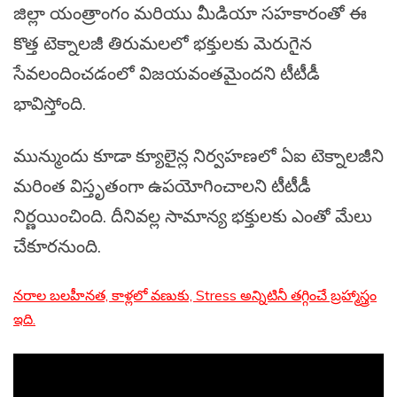
జిల్లా యంత్రాంగం మరియు మీడియా సహకారంతో ఈ
కొత్త టెక్నాలజీ తిరుమలలో భక్తులకు మెరుగైన
సేవలందించడంలో విజయవంతమైందని టీటీడీ
భావిస్తోంది.
మున్ముందు కూడా క్యూలైన్ల నిర్వహణలో ఏఐ టెక్నాలజీని
మరింత విస్తృతంగా ఉపయోగించాలని టీటీడీ
నిర్ణయించింది. దీనివల్ల సామాన్య భక్తులకు ఎంతో మేలు
చేకూరనుంది.
నరాల బలహీనత, కాళ్లలో వణుకు, Stress అన్నిటినీ తగ్గించే బ్రహ్మాస్త్రం
ఇది.