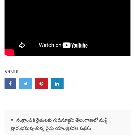
SHARE
Post
సంక్రాంతికి రైతులకు గుడ్‌న్యూస్: తెలంగాణలో మళ్లీ
ప్రారంభమవుతున్న రైతు యాంత్రికరణ పథకం
navigation