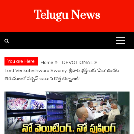
Skip
Telugu News
to
content
You are Here
Home
DEVOTIONAL
Lord Venkateshwara Swamy: శ్రీవారి భక్తులకు ‘ఏఐ’ ఊరట:
తిరుమలలో సక్సెస్ అయిన కొత్త టెక్నాలజీ!