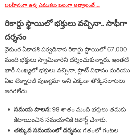
బలహీనంగా ఉన్న ఎముకలు బలంగా అవ్వాలంటే…..
రికార్డు స్థాయిలో భక్తులు వచ్చినా.. సాఫీగా
దర్శనం
వైకుంఠ ఏకాదశి పర్వదినాన రికార్డు స్థాయిలో 67,000
మంది భక్తులు స్వామివారిని దర్శించుకున్నారు. ఇంతటి
భారీ సంఖ్యలో భక్తులు వచ్చినా, స్లాట్ విధానం మరియు
ఏఐ టెక్నాలజీ పుణ్యమా అని ఎక్కడా తొక్కిసలాటలు
జరగలేదు.
సమయ పాలన:
98 శాతం మంది భక్తులు తమకు
కేటాయించిన సమయానికే రిపోర్ట్ చేశారు.
తక్కువ సమయంలో దర్శనం:
గతంలో గంటల