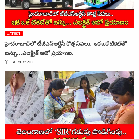
LATEST
హైదరాబాద్‌లో టీజీఎస్‌ఆర్టీసీ కొత్త సేవలు.. ఇక ఒకే టికెట్‌తో
బస్సు…ఎలక్ట్రిక్ ఆటో ప్రయాణం.
3 August 2026