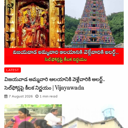
LATEST
విజయవాడ అమ్మవారి ఆలయానికి వెళ్లేవారికి అలర్ట్..
సెల్‌ఫోన్లపై కీలక నిర్ణయం | Vijayawada
7 August 2026
1 min read