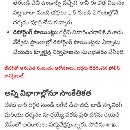
తరబడి వేచి ఉండాల్సి వచ్చేది, కానీ ఈ కొత్త విధానం
వల్ల చాలా మంది భక్తులు 1.5 నుండి 2 గంటల్లోనే
దర్శనం పూర్తి చేసుకున్నారు.
రిపోర్టింగ్ పాయింట్లు:
రద్దీని నివారించడానికి మూడు
వేర్వేరు ప్రాంతాల్లో రిపోర్టింగ్ పాయింట్లను ఏర్పాటు
చేయడం క్యూలైన్ల నిర్వహణను సులభతరం చేసింది.
టీచర్‌తో అనుచిత సంబంధం ఆరోపణలు.. భర్తను బెదిరించిన పోలీస్
కానిస్టేబుల్.
అన్ని విభాగాల్లోనూ సాంకేతికత
టికెట్ జారీ దగ్గరి నుండి లగేజీ డిపాజిట్, బాడీ స్కానింగ్
మరియు దర్శనం పూర్తయ్యే వరకు ప్రతి దశను రియల్
టైమ్‌లో అధికారులు పర్యవేక్షిస్తున్నారు. పోలీసు శాఖ,