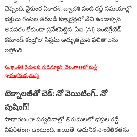
చెప్పింది. వైకుంఠ ఏకాదశి, ద్వాదశి వంటి రద్దీ సమయాల్లో
భక్తులు గంటల తరబడి క్యూలైన్లలో వేచి ఉండాల్సిన
అవసరం లేకుండా ప్రవేశపెట్టిన ‘ఏఐ (AI) ఇంటిగ్రేటెడ్
కమాండ్ కంట్రోల్’ సిస్టమ్ అద్భుతమైన ఫలితాలను
ఇస్తోంది.
సంక్రాంతికి రైతులకు గుడ్‌న్యూస్: తెలంగాణలో మళ్లీ
ప్రారంభమవుతున్న
…..
టెక్నాలజీతో చెక్: నో వెయిటింగ్.. నో
పుషింగ్!
సాధారణంగా పర్వదినాల్లో తిరుమలలో భక్తుల రద్దీ
విపరీతంగా ఉంటుంది. అయితే, ఆధునిక సాంకేతికతను