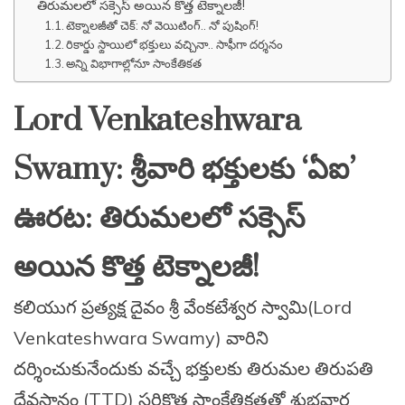
తిరుమలలో సక్సెస్ అయిన కొత్త టెక్నాలజీ!
టెక్నాలజీతో చెక్: నో వెయిటింగ్.. నో పుషింగ్!
రికార్డు స్థాయిలో భక్తులు వచ్చినా.. సాఫీగా దర్శనం
అన్ని విభాగాల్లోనూ సాంకేతికత
Lord Venkateshwara
Swamy: శ్రీవారి భక్తులకు ‘ఏఐ’
ఊరట: తిరుమలలో సక్సెస్
అయిన కొత్త టెక్నాలజీ!
కలియుగ ప్రత్యక్ష దైవం శ్రీ వేంకటేశ్వర స్వామి(Lord
Venkateshwara Swamy) వారిని
దర్శించుకునేందుకు వచ్చే భక్తులకు తిరుమల తిరుపతి
దేవస్థానం (TTD) సరికొత్త సాంకేతికతతో శుభవార్త