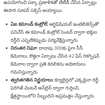
ఉపయోగించి పక్కా ప్రణాళికతో టీటీడీ చేసిన ఏర్పాట్లు
ఈసారి సూపర్ సక్సెస్ అయ్యాయి.
ఏఐ కమాండ్ కంట్రోల్:
ఆర్టిఫిషియల్ ఇంటెలిజెన్స్‌తో
పనిచేసే ఈ కమాండ్ కంట్రోల్ సెంటర్ ద్వారా భక్తుల
రద్దీని ఎప్పటికప్పుడు పర్యవేక్షిస్తున్నారు.
నిరంతర నిఘా:
దాదాపు 300కు పైగా సీసీ
కెమెరాలు, కొత్తగా ఏర్పాటు చేసిన 42 ఫేస్ రికగ్నిషన్
కెమెరాల ద్వారా ప్రతి కదలికను అధికారులు
గమనిస్తున్నారు.
త్వరితగతిన నిర్ణయాలు:
క్యూలైన్లలో ఎక్కడైనా రద్దీ
పెరిగితే వెంటనే ఆన్‌లైన్ ద్వారా గుర్తించి,
క్షేత్రస్థాయిలోని సిబ్బందిని అప్రమత్తం చేస్తున్నారు.