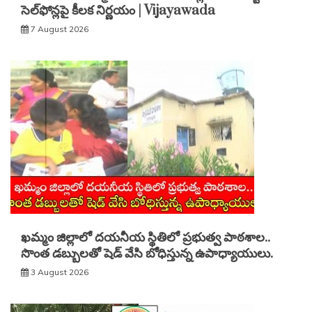
సెల్‌ఫోన్లపై కీలక నిర్ణయం | Vijayawada
7 August 2026
ఖమ్మం జిల్లాలో దయనీయ స్థితిలో ప్రభుత్వ పాఠశాల..
సొంత డబ్బులతో షెడ్ వేసి బోధిస్తున్న ఉపాధ్యాయులు.
3 August 2026