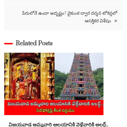
పేరులోనే ఉందా అదృష్టం? వైకుంఠ ద్వార దర్శన టోకెన్లలో
ఆసక్తికర విశేషం.
Related Posts
విజయవాడ అమ్మవారి ఆలయానికి వెళ్లేవారికి అలర్ట్..