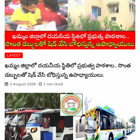
LATEST
ఖమ్మం జిల్లాలో దయనీయ స్థితిలో ప్రభుత్వ పాఠశాల.. సొంత
డబ్బులతో షెడ్ వేసి బోధిస్తున్న ఉపాధ్యాయులు.
3 August 2026
1 min read