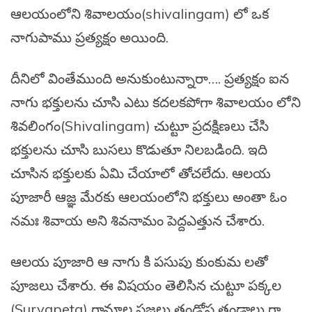
ఆలయంలోని శివాలయం(shivalingam) లో ఒక
నాగుపాము ప్రత్యక్షం అయింది.
దీనిలో వింతేముంది అనుకుంటున్నారా…. ప్రత్యక్షం ఐన
నాగు భక్తులను చూసి ఎటు కదలకపోగా శివాలయం లోని
శివలింగం(Shivalingam) చుట్టూ ప్రదక్షిణలు చేసి
భక్తులను చూసి బుసలు కొడుతూ నిలబడింది. ఇది
చూసిన భక్తులకు ఏమి చేయాలో తోచలేదు. ఆలయ
పూజారీ ఆజ్ఞ మేరకు ఆలయంలోని భక్తులు అంతా ఓం
నమః శివాయ అని శివనామం పెద్దఎత్తున చేశారు.
ఆలయ పూజారి ఆ నాగు కి పసుపు కుంకుమ లతో
పూజలు చేశారు. ఈ విషయం తెలిసిన చుట్టూ పక్కల
(Suryapeta) గ్రామాల ప్రజలు తండోప తండాలు గా