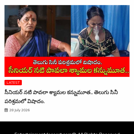
LATEST
సీనియర్ నటి పావలా శ్యామల కన్నుమూత.. తెలుగు సినీ
పరిశ్రమలో విషాదం.
28 July 2026