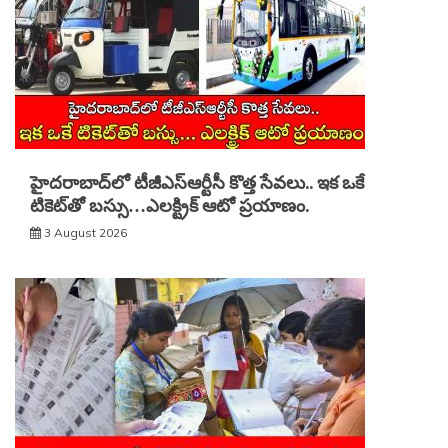
హైదరాబాద్‌లో టీజీఎస్‌ఆర్టీసీ కొత్త సేవలు.. ఇక ఒకే
టికెట్‌తో బస్సు…ఎలక్ట్రిక్ ఆటో ప్రయాణం.
3 August 2026