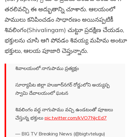
తరలివచ్చి ఈ అద్భుతాన్ని చూశారు. ఆలయంలో
పాములు కనిపించడం సాధారణం అయినప్పటికీ
శివలింగం(Shivalingam) చుట్టూ ప్రదక్షిణ చేయడం,
భక్తులను చూసి ఆగి పోవడం శివయ్య మహిమ అంటూ
భక్తులు, ఆలయ పూజారి చెప్తున్నారు.
శివాలయంలో నాగుపాము ప్రత్యక్షం
సూర్యాపేట జిల్లా హుజూర్‌నగర్ రోడ్డులోని అయ్యప్ప
స్వామి దేవాలయంలో ఘటన
శివలింగం వద్ద నాగుపాము వచ్చి ఉండటంతో పూజలు
చేస్తున్న భక్తులు
pic.twitter.com/kVO7NjcEd7
— BIG TV Breaking News (@bigtvtelugu)