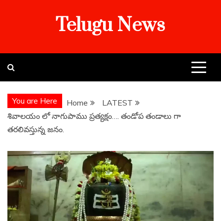
Skip
Telugu News
to
content
You are Here
Home
LATEST
శివాలయం లో నాగుపాము ప్రత్యక్షం…. తండోప తండాలు గా
తరలివస్తున్న జనం.