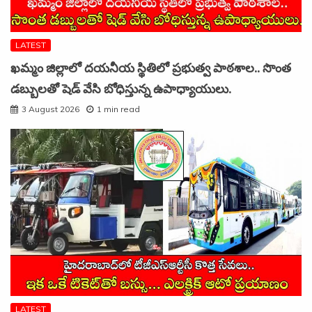
LATEST
ఖమ్మం జిల్లాలో దయనీయ స్థితిలో ప్రభుత్వ పాఠశాల.. సొంత
డబ్బులతో షెడ్ వేసి బోధిస్తున్న ఉపాధ్యాయులు.
3 August 2026
1 min read
LATEST