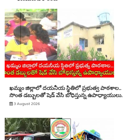
ఖమ్మం జిల్లాలో దయనీయ స్థితిలో ప్రభుత్వ పాఠశాల..
సొంత డబ్బులతో షెడ్ వేసి బోధిస్తున్న ఉపాధ్యాయులు.
3 August 2026