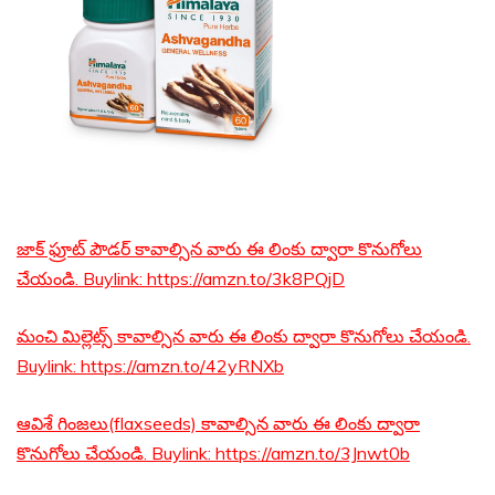
జాక్ ఫ్రూట్ పౌడర్ కావాల్సిన వారు ఈ లింకు ద్వారా కొనుగోలు
చేయండి. Buylink: https://amzn.to/3k8PQjD
మంచి మిల్లెట్స్ కావాల్సిన వారు ఈ లింకు ద్వారా కొనుగోలు చేయండి.
Buylink: https://amzn.to/42yRNXb
ఆవిశే గింజలు(flaxseeds) కావాల్సిన వారు ఈ లింకు ద్వారా
కొనుగోలు చేయండి. Buylink: https://amzn.to/3Jnwt0b