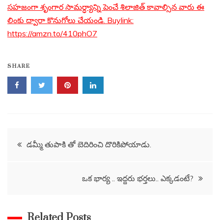
సహజంగా శృంగార సామర్ధ్యాన్ని పెంచే శిలాజిత్ కావాల్సిన వారు ఈ
లింకు ద్వారా కొనుగోలు చేయండి. Buylink:
https://amzn.to/410phO7
SHARE
Post
డమ్మీ తుపాకి తో బెదిరించి దొరికిపోయాడు.
navigation
ఒక భార్య .. ఇద్దరు భర్తలు.. ఎక్కడంటే?
Related Posts