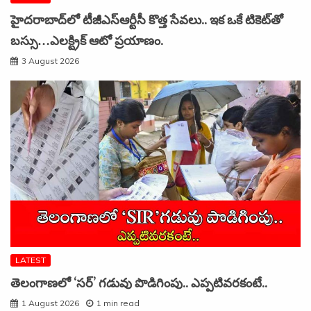
హైదరాబాద్‌లో టీజీఎస్‌ఆర్టీసీ కొత్త సేవలు.. ఇక ఒకే టికెట్‌తో
బస్సు…ఎలక్ట్రిక్ ఆటో ప్రయాణం.
3 August 2026
LATEST
తెలంగాణలో ‘సర్’ గడువు పొడిగింపు.. ఎప్పటివరకంటే..
1 August 2026
1 min read