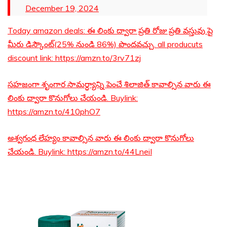
December 19, 2024
Today amazon deals: ఈ లింకు ద్వారా ప్రతి రోజు ప్రతి వస్తువు పై
మీరు డిస్కౌంట్(25% నుండి 86%) పొందవచ్చు. all producuts
discount link: https://amzn.to/3rv71zj
సహజంగా శృంగార సామర్ధ్యాన్ని పెంచే శిలాజిత్ కావాల్సిన వారు ఈ
లింకు ద్వారా కొనుగోలు చేయండి. Buylink:
https://amzn.to/410phO7
అశ్వగంధ లేహ్యం కావాల్సిన వారు ఈ లింకు ద్వారా కొనుగోలు
చేయండి. Buylink: https://amzn.to/44LneiI