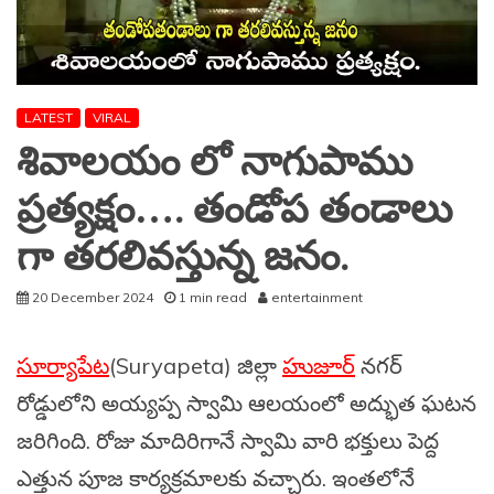
LATEST
VIRAL
శివాలయం లో నాగుపాము
ప్రత్యక్షం…. తండోప తండాలు
గా తరలివస్తున్న జనం.
20 December 2024
1 min read
entertainment
సూర్యాపేట
(Suryapeta) జిల్లా
హుజూర్
నగర్
రోడ్డులోని అయ్యప్ప స్వామి ఆలయంలో అద్భుత ఘటన
జరిగింది. రోజు మాదిరిగానే స్వామి వారి భక్తులు పెద్ద
ఎత్తున పూజ కార్యక్రమాలకు వచ్చారు. ఇంతలోనే