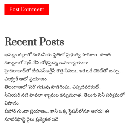
Recent Posts
ఖమ్మం జిల్లాలో దయనీయ స్థితిలో ప్రభుత్వ పాఠశాల.. సొంత
డబ్బులతో షెడ్ వేసి బోధిస్తున్న ఉపాధ్యాయులు.
హైదరాబాద్‌లో టీజీఎస్‌ఆర్టీసీ కొత్త సేవలు.. ఇక ఒకే టికెట్‌తో బస్సు…
ఎలక్ట్రిక్ ఆటో ప్రయాణం.
తెలంగాణలో ‘సర్’ గడువు పొడిగింపు.. ఎప్పటివరకంటే..
సీనియర్ నటి పావలా శ్యామల కన్నుమూత.. తెలుగు సినీ పరిశ్రమలో
విషాదం.
బీహార్ గుండా ప్రయాణం.. కానీ ఒక్క స్టేషన్‌లోనూ ఆగదు! ఈ
సూపర్‌ఫాస్ట్ రైలు ప్రత్యేకత ఇదే