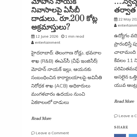
మోహన్ నాయక్
….స్వేచ
నివాసాలపై ఏసీబీ
తర్వాత
దాడులు.. రూ.200 కోట్ల
22 May 20
అక్రమాస్తులు?
entertain
ఉద్యోగం వద
12 June 2026
1 min read
entertainment
ప్రారంభిస్తే 
చాలామంది భా
హైదరాబాద్: తెలంగాణ రోడ్లు, భవనాల
కేవలం 11 న
శాఖ (R&B) ఈఎన్‌సీ (చీఫ్ ఇంజినీర్)
పరిమితమవు
మోహన్ నాయక్ ఇల్లు, ఆయనకు
అసలైన ఒత్
సంబంధించిన కార్యాలయాలపై అవినీతి
యువ ఆంట్రప్
నిరోధక శాఖ (ACB) అధికారులు
మంగళవారం ఉదయం నుంచి
ఏకకాలంలో దాడులు
Read More
Leave a 
Read More
SHARE
on
Leave a Comment