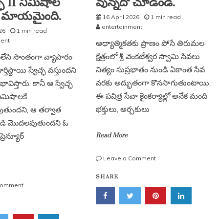
్ఛ 11 నిమిషాల
వున్నదో చూడండి.
 మాయమైంది.
16 April 2026
1 min read
entertainment
26
1 min read
ment
ఆధ్యాత్మికతకు ప్రాణం పోసే తిరుమల
క్షేత్రంలో శ్రీ వెంకటేశ్వర స్వామి సేవలు
ిలేసి సొంతంగా వ్యాపారం
నిత్యం సుప్రభాతం నుండి ఏకాంత సేవ
పూర్తిస్థాయి స్వేచ్ఛ వస్తుందని
వరకు అద్భుతంగా కొనసాగుతుంటాయి.
విస్తారు. కానీ ఆ స్వేచ్ఛ
ఈ పవిత్ర సేవా కైంకర్యాల్లో అనేక మంది
ిమిషాలకే
భక్తులు, అర్చకులు
తుందని, ఆ తర్వాత
తిడి మొదలవుతుందని ఓ
రెన్యూర్
Read More
on
Leave a Comment
తిరుమల
SHARE
1970
on
Comment
లో
ఉద్యోగం
ఎలా
వదిలేశాక
వున్నదో
….స్వేచ్ఛ
చూడండి.