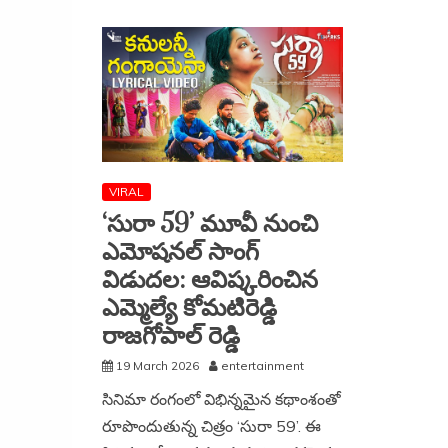
VIRAL
‘సురా 59’ మూవీ నుంచి
ఎమోషనల్ సాంగ్
విడుదల: ఆవిష్కరించిన
ఎమ్మెల్యే కోమటిరెడ్డి
రాజగోపాల్ రెడ్డి
19 March 2026
entertainment
సినిమా రంగంలో విభిన్నమైన కథాంశంతో
రూపొందుతున్న చిత్రం ‘సురా 59’. ఈ