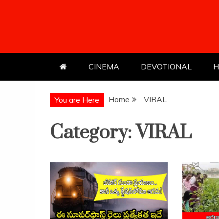
Skip
to
content
CINEMA
DEVOTIONAL
H
Home
VIRAL
You are Here
Category:
VIRAL