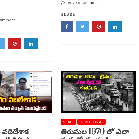
on
Leave a Comment
అచ్చం
SHARE
మగవారి
on
Comment
గొంతుతో
ఫిర్జాదిగూడలో
ఎస్.
సాఫ్ట్‌వేర్
జానకి
ఇంజనీర్
పాట!
మృతి
ఇంటర్వ్యూ
మిస్టరీ..
విశేషాలు
చెరువులో
శవంగా
తేలిన
ఘటనపై
దర్యాప్తు
VIRAL
DEVOTIONAL
 వదిలేశాక
తిరుమల 1970 లో ఎలా