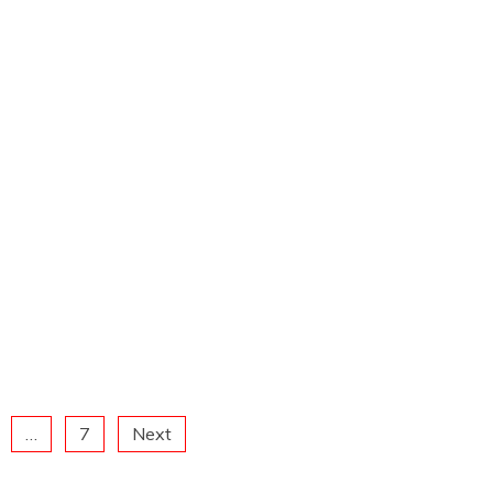
…
7
Next