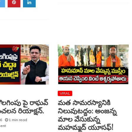
11
నిమిషాల
తర్వాత
మాయమైంది.
VIRAL
ొలగింపు పై రాఘవ్
మత సామరస్యానికి
ంచలన రియాక్షన్.
నిలువుటద్దం: అంజన్న
మాల వేసుకున్న
26
1 min read
మహమ్మద్ యూసఫ్!
ment