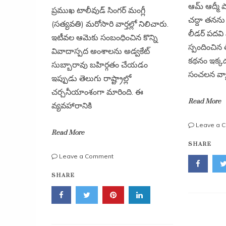
ఆమ్ ఆద్మీ ప
ప్రముఖ టాలీవుడ్ సింగర్ మంగ్లీ
చద్దా తనను 
(సత్యవతి) మరోసారి వార్తల్లో నిలిచారు.
లీడర్ పదవి
ఇటీవల ఆమెకు సంబంధించిన కొన్ని
స్పందించిన
వివాదాస్పద అంశాలను అడ్వకేట్
కథనం ఇక్కడ
సుబ్బారావు బహిర్గతం చేయడం
సంచలన వ్య
ఇప్పుడు తెలుగు రాష్ట్రాల్లో
చర్చనీయాంశంగా మారింది. ఈ
Read More
వ్యవహారానికి
Leave a 
Read More
SHARE
on
Leave a Comment
మంగ్లీ
SHARE
భాగోతం
బయటపెట్టిన
అడ్వకేట్
సుబ్బారావు.