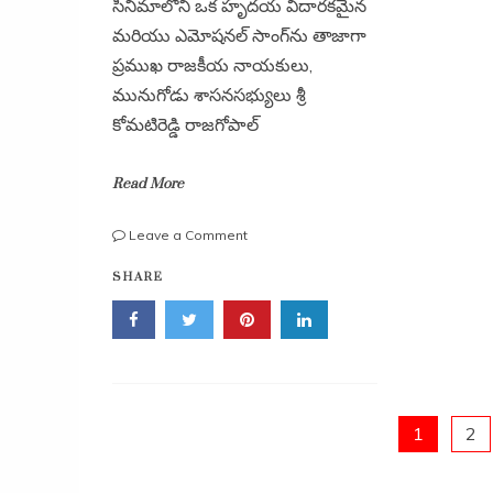
సినిమాలోని ఒక హృదయ విదారకమైన
మరియు ఎమోషనల్ సాంగ్‌ను తాజాగా
ప్రముఖ రాజకీయ నాయకులు,
మునుగోడు శాసనసభ్యులు శ్రీ
కోమటిరెడ్డి రాజగోపాల్
Read More
on
Leave a Comment
‘సురా
SHARE
59’
మూవీ
నుంచి
ఎమోషనల్
సాంగ్
విడుదల:
ఆవిష్కరించిన
Posts
1
2
ఎమ్మెల్యే
కోమటిరెడ్డి
రాజగోపాల్