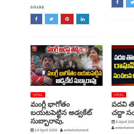
ఆర్‌అండ్‌బీ
SHARE
చీఫ్
ఇంజినీర్
మోహన్
నాయక్
నివాసాలపై
ఏసీబీ
దాడులు..
రూ.200
కోట్ల
అక్రమాస్తులు?
VIRAL
VIRAL
మంగ్లీ భాగోతం
పదవి త
బయటపెట్టిన అడ్వకేట్
చద్దా స
సుబ్బారావు.
6 April 20
entertain
14 April 2026
entertainment