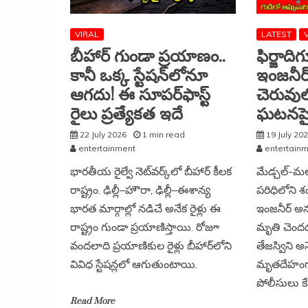
VIRAL
LATEST
బీహార్ గుండా ప్రయాణం..
ఫిర్జాదిగ
కానీ ఒక్క స్టేషన్‌లోనూ
ఇంజనీర్
ఆగదు! ఈ సూపర్‌ఫాస్ట్
చెరువు
రైలు ప్రత్యేకత ఇదే
ఘటనపై ద
22 July 2026
1 min read
19 July 20
entertainment
entertain
భారతీయ రైల్వే నెట్‌వర్క్‌లో బీహార్ కీలక
మేడ్చల్-మల్క
రాష్ట్రం. ఢిల్లీ–హౌరా, ఢిల్లీ–ఈశాన్య
పరిధిలోని శంక
భారత మార్గాల్లో నడిచే అనేక రైళ్లు ఈ
ఇంజనీర్ అను
రాష్ట్రం గుండా ప్రయాణిస్తాయి. రోజూ
మృతి చెందడ
వందలాది ప్రయాణికుల రైళ్లు బీహార్‌లోని
తేజస్విని అ
వివిధ స్టేషన్లలో ఆగుతుంటాయి.
మృతదేహంగా
పోలీసులు క
Read More