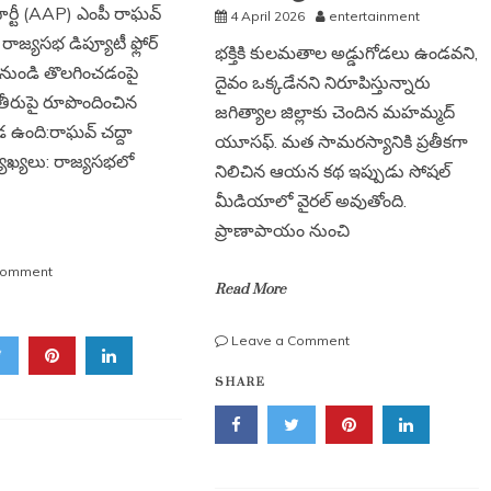
ార్టీ (AAP) ఎంపీ రాఘవ్
4 April 2026
entertainment
రాజ్యసభ డిప్యూటీ ఫ్లోర్
భక్తికి కులమతాల అడ్డుగోడలు ఉండవని,
 నుండి తొలగించడంపై
దైవం ఒక్కడేనని నిరూపిస్తున్నారు
 తీరుపై రూపొందించిన
జగిత్యాల జిల్లాకు చెందిన మహమ్మద్
 ఉంది:రాఘవ్ చద్దా
యూసఫ్. మత సామరస్యానికి ప్రతీకగా
ాఖ్యలు: రాజ్యసభలో
నిలిచిన ఆయన కథ ఇప్పుడు సోషల్
మీడియాలో వైరల్ అవుతోంది.
ప్రాణాపాయం నుంచి
on
Comment
Read More
పదవి
తొలగింపు
పై
on
Leave a Comment
రాఘవ్
మత
చద్దా
SHARE
సామరస్యానికి
సంచలన
నిలువుటద్దం:
రియాక్షన్.
అంజన్న
మాల
వేసుకున్న