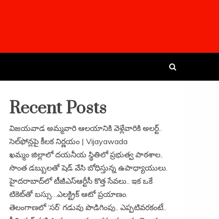
Recent Posts
విజయవాడ అమ్మవారి ఆలయానికి వెళ్లేవారికి అలర్ట్..
సెల్‌ఫోన్లపై కీలక నిర్ణయం | Vijayawada
ఖమ్మం జిల్లాలో దయనీయ స్థితిలో ప్రభుత్వ పాఠశాల..
సొంత డబ్బులతో షెడ్ వేసి బోధిస్తున్న ఉపాధ్యాయులు.
హైదరాబాద్‌లో టీజీఎస్‌ఆర్టీసీ కొత్త సేవలు.. ఇక ఒకే
టికెట్‌తో బస్సు…ఎలక్ట్రిక్ ఆటో ప్రయాణం.
తెలంగాణలో ‘సర్’ గడువు పొడిగింపు.. ఎప్పటివరకంటే..