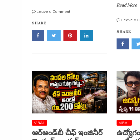
Read More
on
Leave a Comment
బీహార్
Leave a 
SHARE
గుండా
ప్రయాణం..
SHARE
కానీ
ఒక్క
స్టేషన్‌లోనూ
ఆగదు!
ఈ
సూపర్‌ఫాస్ట్
రైలు
ప్రత్యేకత
ఇదే
VIRAL
VIRAL
ఆర్‌అండ్‌బీ చీఫ్ ఇంజినీర్
ఉద్యోగం