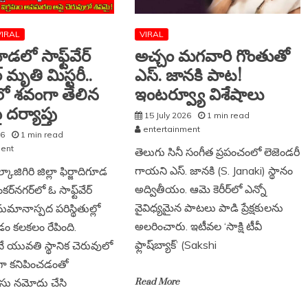
VIRAL
VIRAL
ూడలో సాఫ్ట్‌వేర్
అచ్చం మగవారి గొంతుతో
 మృతి మిస్టరీ..
ఎస్. జానకి పాట!
లో శవంగా తేలిన
ఇంటర్వ్యూ విశేషాలు
ర్యాప్తు
15 July 2026
1 min read
entertainment
26
1 min read
ment
తెలుగు సినీ సంగీత ప్రపంచంలో లెజెండరీ
గాయని ఎస్. జానకి (S. Janaki) స్థానం
ాజిగిరి జిల్లా ఫిర్జాదిగూడ
అద్వితీయం. ఆమె కెరీర్‌లో ఎన్నో
ర్‌నగర్‌లో ఓ సాఫ్ట్‌వేర్
వైవిధ్యమైన పాటలు పాడి ప్రేక్షకులను
మానాస్పద పరిస్థితుల్లో
అలరించారు. ఇటీవల ‘సాక్షి టీవీ
ం కలకలం రేపింది.
ఫ్లాష్‌బ్యాక్’ (Sakshi
నే యువతి స్థానిక చెరువులో
 కనిపించడంతో
ేసు నమోదు చేసి
Read More