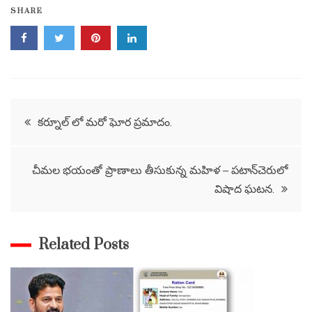
SHARE
Post
కర్నూల్ లో మరో ఘోర ప్రమాదం.
navigation
చీమల భయంతో ప్రాణాలు తీసుకున్న మహిళ – పటాన్‌చెరులో
విషాద ఘటన.
Related Posts