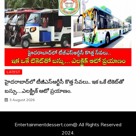
LATEST
హైదరాబాద్‌లో టీజీఎస్‌ఆర్టీసీ కొత్త సేవలు.. ఇక ఒకే టికెట్‌తో
బస్సు…ఎలక్ట్రిక్ ఆటో ప్రయాణం.
3 August 2026
Entertainmentdessert.com@ All Rights Reserved
2024.