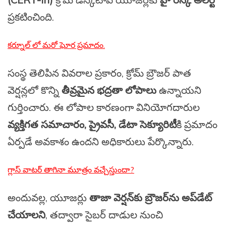
ప్రకటించింది.
కర్నూల్ లో మరో ఘోర ప్రమాదం.
సంస్థ తెలిపిన వివరాల ప్రకారం, క్రోమ్ బ్రౌజర్ పాత
వెర్షన్లలో కొన్ని
తీవ్రమైన భద్రతా లోపాలు
ఉన్నాయని
గుర్తించారు. ఈ లోపాల కారణంగా వినియోగదారుల
వ్యక్తిగత సమాచారం, ప్రైవసీ, డేటా సెక్యూరిటీ
కి ప్రమాదం
ఏర్పడే అవకాశం ఉందని అధికారులు పేర్కొన్నారు.
గ్లాస్ వాటర్ తాగినా మూత్రం వచ్చేస్తుందా?
అందువల్ల, యూజర్లు
తాజా వెర్షన్‌కు బ్రౌజర్‌ను అప్‌డేట్
చేయాలని
, తద్వారా సైబర్ దాడుల నుంచి