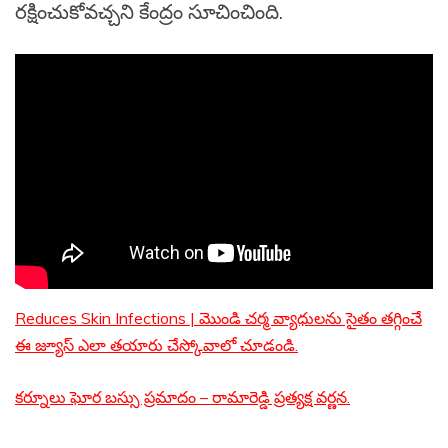
రక్షించుకోవచ్చని కేంద్రం సూచించింది.
Reduces Skin Infections | మొండి చర్మ వ్యాధులను సైతం తగ్గించే
ఈ జ్యూస్ ఎలా తయారు చేస్కోవాలో చూడండి.
కర్నూలు ఘోర బస్సు ప్రమాదం – రామారెడ్డి ప్రత్యక్ష వర్ణన.