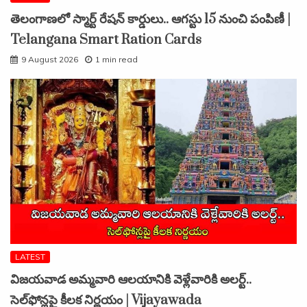
తెలంగాణలో స్మార్ట్ రేషన్ కార్డులు.. ఆగస్టు 15 నుంచి పంపిణీ |
Telangana Smart Ration Cards
9 August 2026
1 min read
LATEST
విజయవాడ అమ్మవారి ఆలయానికి వెళ్లేవారికి అలర్ట్..
సెల్‌ఫోన్లపై కీలక నిర్ణయం | Vijayawada