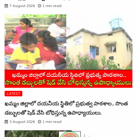
7 August 2026
1 min read
LATEST
ఖమ్మం జిల్లాలో దయనీయ స్థితిలో ప్రభుత్వ పాఠశాల.. సొంత
డబ్బులతో షెడ్ వేసి బోధిస్తున్న ఉపాధ్యాయులు.
3 August 2026
1 min read