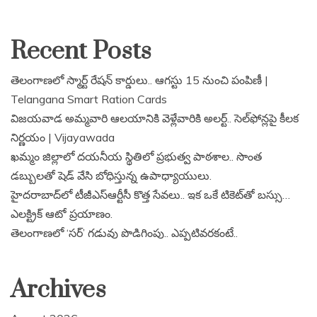
Recent Posts
తెలంగాణలో స్మార్ట్ రేషన్ కార్డులు.. ఆగస్టు 15 నుంచి పంపిణీ |
Telangana Smart Ration Cards
విజయవాడ అమ్మవారి ఆలయానికి వెళ్లేవారికి అలర్ట్.. సెల్‌ఫోన్లపై కీలక
నిర్ణయం | Vijayawada
ఖమ్మం జిల్లాలో దయనీయ స్థితిలో ప్రభుత్వ పాఠశాల.. సొంత
డబ్బులతో షెడ్ వేసి బోధిస్తున్న ఉపాధ్యాయులు.
హైదరాబాద్‌లో టీజీఎస్‌ఆర్టీసీ కొత్త సేవలు.. ఇక ఒకే టికెట్‌తో బస్సు…
ఎలక్ట్రిక్ ఆటో ప్రయాణం.
తెలంగాణలో ‘సర్’ గడువు పొడిగింపు.. ఎప్పటివరకంటే..
Archives