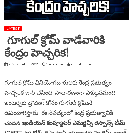
LATEST
గూగుల్‌ క్రోమ్‌ వాడేవారికి
కేంద్రం హెచ్చరిక!
2 November 2025
1 min read
entertainment
గూగుల్ క్రోమ్ వినియోగదారులకు కేంద్ర ప్రభుత్వం
హెచ్చరిక జారీ చేసింది. సాధారణంగా ఎక్కువమంది
ఇంటర్నెట్ బ్రౌజింగ్ కోసం గూగుల్ క్రోమ్‌నే
ఉపయోగిస్తారు. ఈ నేపథ్యంలో కేంద్ర ప్రభుత్వానికి
చెందిన
ఇండియన్ కంప్యూటర్ ఎమర్జెన్సీ రెస్పాన్స్ టీమ్‌
(CERT-In)
క్రోమ్ డెస్క్‌టాప్ యూజర్లకు
హై రిస్క్ అలర్ట్