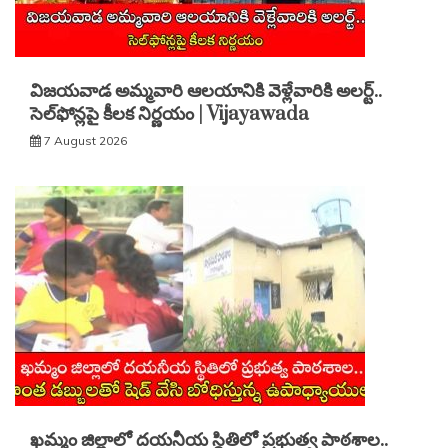
విజయవాడ అమ్మవారి ఆలయానికి వెళ్లేవారికి అలర్ట్..
సెల్‌ఫోన్లపై కీలక నిర్ణయం | Vijayawada
7 August 2026
ఖమ్మం జిల్లాలో దయనీయ స్థితిలో ప్రభుత్వ పాఠశాల..